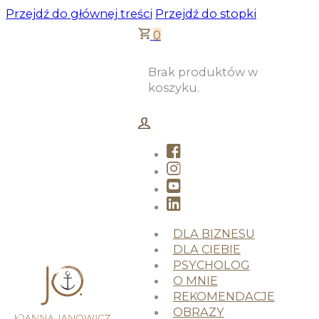
Przejdź do głównej treści
Przejdź do stopki
0
Brak produktów w
koszyku.
DLA BIZNESU
DLA CIEBIE
PSYCHOLOG
O MNIE
REKOMENDACJE
OBRAZY