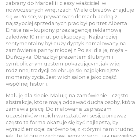
zabrany do Marbelli i cieszy właścicieli w
nowoczesnych wnętrzach. Wiele obrazów znajduje
się w Polsce, w prywatnych domach. Jedną z
najszybciej sprzedanych prac był portret Alberta
Einsteina – kupiony przez agencję reklamową
zaledwie 10 minut po ekspozycji. Najbardziej
sentymentalny był duży dyptyk namalowany na
zamówienie panny młodej z Polski dla jej męża –
Duńczyka. Obraz był prezentem ślubnym i
symbolicznym gestem pokazującym, jak w jej
rodzinnej tradycji celebruje się najpiękniejsze
momenty życia. Jest w ich salonie jako część
wspólnej historii.
Maluję dla siebie. Maluję na zamówienie – często
abstrakcje, które mają oddawać ducha osoby, która
zamawia pracę. Do malowania zapraszam
uczestników moich warsztatów i sesji, ponieważ
często ta forma okazuje się być najlepszą, by
wyrazić emocje: zarówno te, z którymi nam trudno,
jak i te, które przechowujemy w sercu jak największ