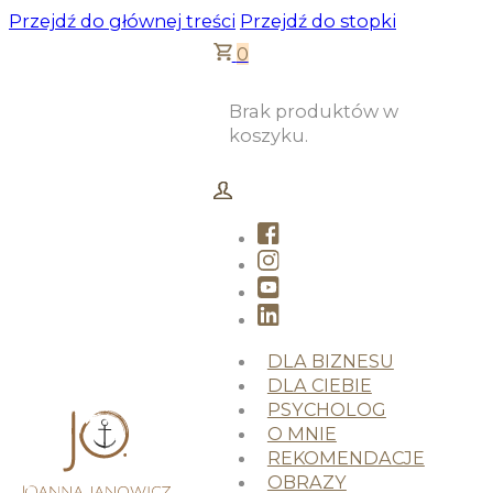
Przejdź do głównej treści
Przejdź do stopki
0
Brak produktów w
koszyku.
DLA BIZNESU
DLA CIEBIE
PSYCHOLOG
O MNIE
REKOMENDACJE
OBRAZY