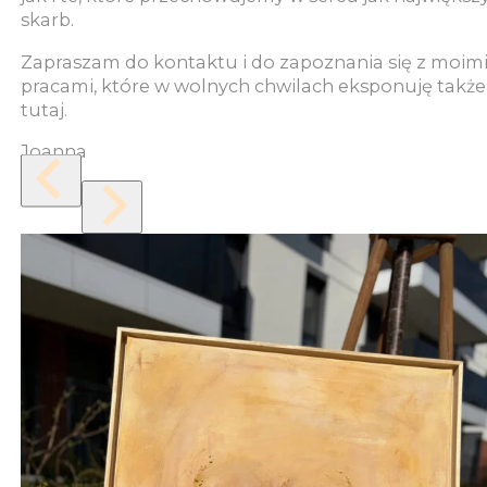
skarb.
Zapraszam do kontaktu i do zapoznania się z moim
pracami, które w wolnych chwilach eksponuję także
tutaj.
Joanna