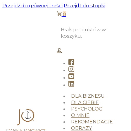
Przejdź do głównej treści
Przejdź do stopki
0
Brak produktów w
koszyku.
DLA BIZNESU
DLA CIEBIE
PSYCHOLOG
O MNIE
REKOMENDACJE
OBRAZY