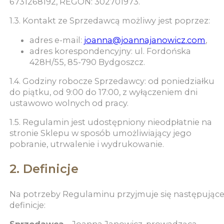
6731268192, REGON: 302701973.
1.3. Kontakt ze Sprzedawcą możliwy jest poprzez:
adres e-mail:
joanna@joannajanowicz.com
,
adres korespondencyjny: ul. Fordońska
428H/55, 85-790 Bydgoszcz.
1.4. Godziny robocze Sprzedawcy: od poniedziałku
do piątku, od 9:00 do 17:00, z wyłączeniem dni
ustawowo wolnych od pracy.
1.5. Regulamin jest udostępniony nieodpłatnie na
stronie Sklepu w sposób umożliwiający jego
pobranie, utrwalenie i wydrukowanie.
2. Definicje
Na potrzeby Regulaminu przyjmuje się następując
definicje:
Sprzedawca
– Joanna Janowicz, prowadząca