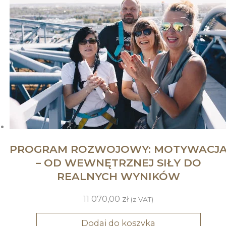
PROGRAM ROZWOJOWY: MOTYWACJ
– OD WEWNĘTRZNEJ SIŁY DO
REALNYCH WYNIKÓW
11 070,00
zł
(z VAT)
Dodaj do koszyka