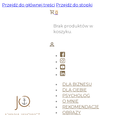
Przejdź do głównej treści
Przejdź do stopki
0
Brak produktów w
koszyku.
DLA BIZNESU
DLA CIEBIE
PSYCHOLOG
O MNIE
REKOMENDACJE
OBRAZY