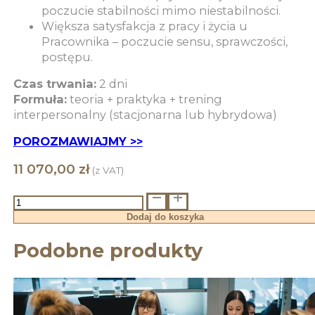
poczucie stabilności mimo niestabilności.
Większa satysfakcja z pracy i życia u
Pracownika – poczucie sensu, sprawczości,
postępu.
Czas trwania:
2 dni
Formuła:
teoria + praktyka + trening
interpersonalny (stacjonarna lub hybrydowa)
POROZMAWIAJMY >>
11 070,00
zł
(z VAT)
ilość
Program
Dodaj do koszyka
rozwojowy:
REZYLIENCJA
Podobne produkty
-
od
napięcia
do